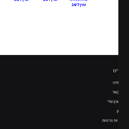
זמין 24/7
יט
ינו
קשר
ון שלי
יות פרטיות