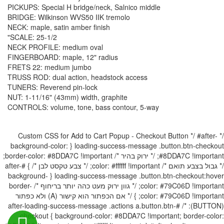
PICKUPS: Special H bridge/neck, Salnico middle
BRIDGE: Wilkinson WVS50 IIK tremolo
NECK: maple, satin amber finish
SCALE: 25-1/2"
NECK PROFILE: medium oval
FINGERBOARD: maple, 12" radius
FRETS 22: medium jumbo
TRUSS ROD: dual action, headstock access
TUNERS: Reverend pin-lock
NUT: 1-11/16" (43mm) width, graphite
CONTROLS: volume, tone, bass contour, 5-way
/* Custom CSS for Add to Cart Popup - Checkout Button */ #after-
loading-success-message .button.btn-checkout { background-color:
#8DDA7C !important; /* ירוק בהיר */ border-color: #8DDA7C !important;
/* גבול בצבע תואם */ color: #ffffff !important; /* צבע טקסט לבן */ } #after-
loading-success-message .button.btn-checkout:hover { background-
color: #79C06D !important; /* גוון ירוק מעט כהה יותר בריחוף */ border-
color: #79C06D !important; } /* אם הכפתור הוא קישור (A) ולא כפתור
(BUTTON): */ #after-loading-success-message .actions a.button.btn-
checkout { background-color: #8DDA7C !important; border-color: