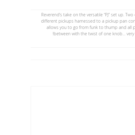
Reverend’s take on the versatile “PJ” set up. Two d
different pickups harnessed to a pickup pan con
allows you to go from funk to thump and all p
between with the twist of one knob… very v