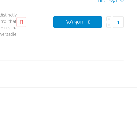
שלח קישור לחבר
istinctly
trol that
הוסף לסל
oints in-
ersatile!