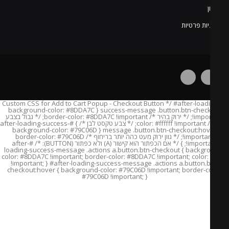
יות פרטיות
/* Custom CSS for Add to Cart Popup - Checkout Button */ #after-load
success-message .button.btn-checkout { background-color: #8DDA7C
!important; /* ירוק בהיר */ border-color: #8DDA7C !important; /* גבול בצבע
תואם */ color: #ffffff !important; /* צבע טקסט לבן */ } #after-loading-success-
message .button.btn-checkout:hover { background-color: #79C06D
!important; /* גוון ירוק מעט כהה יותר בריחוף */ border-color: #79C06D
!important; } /* אם הכפתור הוא קישור (A) ולא כפתור (BUTTON): */ #after-
loading-success-message .actions a.button.btn-checkout { backgr
color: #8DDA7C !important; border-color: #8DDA7C !important; color: #
!important; } #after-loading-success-message .actions a.button.b
checkout:hover { background-color: #79C06D !important; border-co
#79C06D !important; }