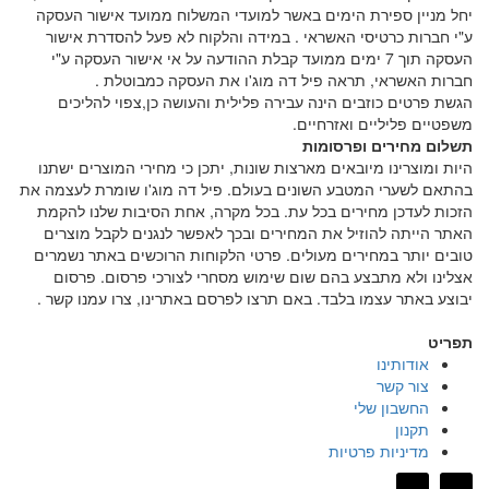
יחל מניין ספירת הימים באשר למועדי המשלוח ממועד אישור העסקה
ע"י חברות כרטיסי האשראי . במידה והלקוח לא פעל להסדרת אישור
העסקה תוך 7 ימים ממועד קבלת ההודעה על אי אישור העסקה ע"י
חברות האשראי, תראה פיל דה מוג'ו את העסקה כמבוטלת .
הגשת פרטים כוזבים הינה עבירה פלילית והעושה כן,צפוי להליכים
משפטיים פליליים ואזרחיים.
תשלום מחירים ופרסומות
היות ומוצרינו מיובאים מארצות שונות, יתכן כי מחירי המוצרים ישתנו
בהתאם לשערי המטבע השונים בעולם. פיל דה מוג'ו שומרת לעצמה את
הזכות לעדכן מחירים בכל עת. בכל מקרה, אחת הסיבות שלנו להקמת
האתר הייתה להוזיל את המחירים ובכך לאפשר לנגנים לקבל מוצרים
טובים יותר במחירים מעולים. פרטי הלקוחות הרוכשים באתר נשמרים
אצלינו ולא מתבצע בהם שום שימוש מסחרי לצורכי פרסום. פרסום
יבוצע באתר עצמו בלבד. באם תרצו לפרסם באתרינו, צרו עמנו קשר
.
תפריט
אודותינו
צור קשר
החשבון שלי
תקנון
מדיניות פרטיות