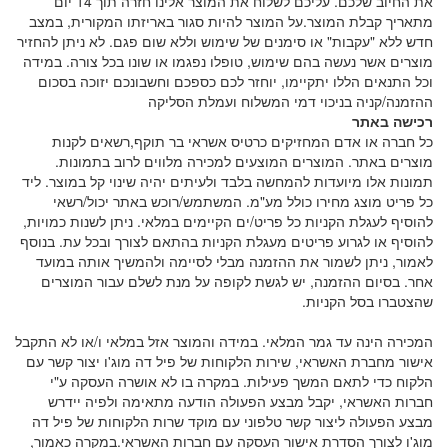
את החיוב שלכם. עליכם לשלוח את המוצר אלינו חזרה תוך 14 יום
מתאריך קבלת המוצר.
על המוצר להיות סגור באריזתו המקורית, במצב
חדש ללא "עקבות" או סימנים של שימוש וללא שום פגם. לא ניתן להחזיר
מוצרים אשר נעשה בהם שימוש, טופלו נפגמו או שונו בכל צורה. במידה
וכל התנאים הללו יתקיימו, יוחזר לכם כספכם וחשבונכם יזוכה בסכום
ההזמנה/קניה בניכוי דמי המשלוח ועמלת הסליקה
רכישה באתר
כל חברה או אדם המחזיקים כרטיס אשראי בר תוקף,רשאים לקנות
מוצרים באתר. המוצרים המוצעים למכירה מלווים לרוב בתמונות.
תמונות אלו מיועדות להמחשה בלבד ולעיתים יהיה שינוי קל במוצר. ליד
כל פריט מוצג מחירו כולל מע"מ. המשתמש/רוכש באתר יכול/רשאי
להוסיף לעגלת הקניות כל פריט/ים הקיימים במלאי. ניתן לשנות כמויות,
להוסיף או לגרוע פריטים מעגלת הקניות בהתאם לצורך ובכל עת. בנוסף
לאמור, ניתן לשמור את ההזמנה מבלי לסיימה ולהמשיך אותה במועד
אחר. בסיום ההזמנה, יש לגשת לקופה על מנת לשלם עבור המוצרים
שהצטברו בסל הקניות.
המכירה הינה עד גמר המלאי. במידה והמוצר אזל במלאי ו/או לא התקבל
אישור מחברת האשראי, שירות הלקוחות של פיל דה מוג'ו יצור קשר עם
הלקוח כדי לתאם המשך פעילות. במקרה בו לא אושרה העסקה ע"י
חברות האשראי, יקבל מבצע הפעולה הודעה מתאימה ולפיה יידרש
מבצע הפעולה ליצור קשר טלפוני עם מוקד שרות הלקוחות של פיל דה
מוג'ו לצורך הסדרת אישור העסקה עם חברות האשראי.במקרה כאמור,