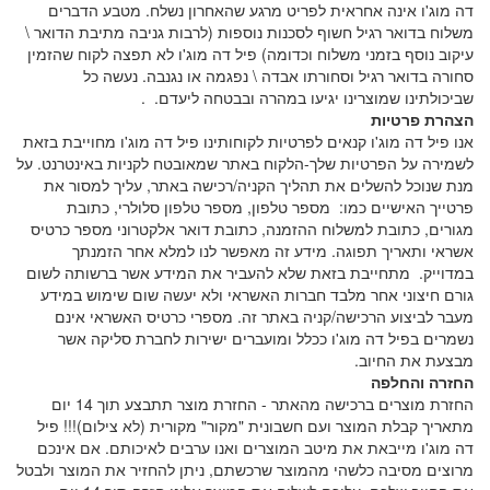
דה מוג'ו אינה אחראית לפריט מרגע שהאחרון נשלח. מטבע הדברים
משלוח בדואר רגיל חשוף לסכנות נוספות (לרבות גניבה מתיבת הדואר \
עיקוב נוסף בזמני משלוח וכדומה) פיל דה מוג'ו לא תפצה לקוח שהזמין
סחורה בדואר רגיל וסחורתו אבדה \ נפגמה או נגנבה.
נעשה כל
שביכולתינו שמוצרינו יגיעו במהרה ובבטחה ליעדם. .
הצהרת פרטיות
אנו פיל דה מוג'ו קנאים לפרטיות לקוחותינו פיל דה מוג'ו מחוייבת בזאת
לשמירה על הפרטיות שלך-הלקוח באתר שמאובטח לקניות באינטרנט. על
מנת שנוכל להשלים את תהליך הקניה/רכישה באתר, עליך למסור את
פרטייך האישיים כמו: מספר טלפון, מספר טלפון סלולרי, כתובת
מגורים, כתובת למשלוח ההזמנה, כתובת דואר אלקטרוני מספר כרטיס
אשראי ותאריך תפוגה. מידע זה מאפשר לנו למלא אחר הזמנתך
במדוייק. מתחייבת בזאת שלא להעביר את המידע אשר ברשותה לשום
גורם חיצוני אחר מלבד חברות האשראי ולא יעשה שום שימוש במידע
מעבר לביצוע הרכישה/קניה באתר זה. מספרי כרטיס האשראי אינם
נשמרים בפיל דה מוג'ו ככלל ומועברים ישירות לחברת סליקה אשר
מבצעת את החיוב.
החזרה והחלפה
החזרת מוצרים ברכישה מהאתר - החזרת מוצר תתבצע תוך 14 יום
מתאריך קבלת המוצר ועם חשבונית "מקור" מקורית (לא צילום)!!! פיל
דה מוג'ו מייבאת את מיטב המוצרים ואנו ערבים לאיכותם. אם אינכם
מרוצים מסיבה כלשהי מהמוצר שרכשתם, ניתן להחזיר את המוצר ולבטל