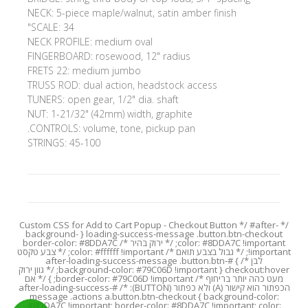
NECK: 5-piece maple/walnut, satin amber finish
SCALE: 34"
NECK PROFILE: medium oval
FINGERBOARD: rosewood, 12" radius
FRETS 22: medium jumbo
TRUSS ROD: dual action, headstock access
TUNERS: open gear, 1/2" dia. shaft
NUT: 1-21/32" (42mm) width, graphite
CONTROLS: volume, tone, pickup pan.
STRINGS: 45-100
/* Custom CSS for Add to Cart Popup - Checkout Button */ #after-
loading-success-message .button.btn-checkout { background-
color: #8DDA7C !important; /* ירוק בהיר */ border-color: #8DDA7C
!important; /* גבול בצבע תואם */ color: #ffffff !important; /* צבע טקסט
לבן */ } #after-loading-success-message .button.btn-
checkout:hover { background-color: #79C06D !important; /* גוון ירוק
מעט כהה יותר בריחוף */ border-color: #79C06D !important; } /* אם
הכפתור הוא קישור (A) ולא כפתור (BUTTON): */ #after-loading-success-
message .actions a.button.btn-checkout { background-color:
#8DDA7C !important; border-color: #8DDA7C !important; color: