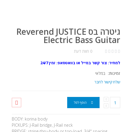
גיטרה בס Reverend JUSTICE
Electric Bass Guitar
0 חוות דעת
למחיר: צור קשר במייל או בוואטסאפ: זמין 24/7
זמינות:
במלאי
שלח קישור לחבר
הוסף לסל
BODY: korina body
PICKUPS: J-Rail bridge, J-Rail neck
BRIDGE: string-thru-body or top-load, 3/4" spacing