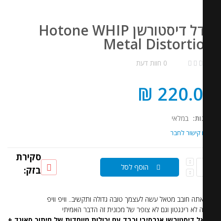
פדל דיסטורשן Hotone WHIP
Metal Distorti
0 חוות דעת
220.00
ות:
במלאי
קישור לחבר
סקירת
הוסף לסל
בזק:
תה חובב מטאל עשה לעצמך טובה גדולה ותקשיב.. וויפ וויפ
ה לא רינגטון וגם לא צופר של מכונית זה הדבר האמיתי
 דיסטורשן אגרסיבי וכבד עם יכולות מיוחדות של חיתוך סאונד +