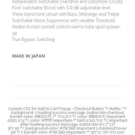
Independent switchable Overdrive and Distortion Circuits
Foot switchable Boost with 3-9 dB adjustable level
Three-band tone circuit with Bass, Midrange and Treble
Switchable Noise Suppressor with variable Threshold
Heater In-rush current control warms tube upon power-
up
True Bypass Switching
MADE IN JAPAN
/* Custom CSS for Add to Cart Popup - Checkout Button */ #after-
loading-success-message .button.btn-checkout { background-
color: #8DDA7C !important; /* ירוק בהיר */ border-color: #8DDA7C
!important; /* גבול בצבע תואם */ color: #ffffff !important; /* צבע טקסט
לבן */ } #after-loading-success-message .button.btn-
checkout:hover { background-color: #79C06D !important; /* גוון ירוק
מעט כהה יותר בריחוף */ border-color: #79C06D !important; } /* אם