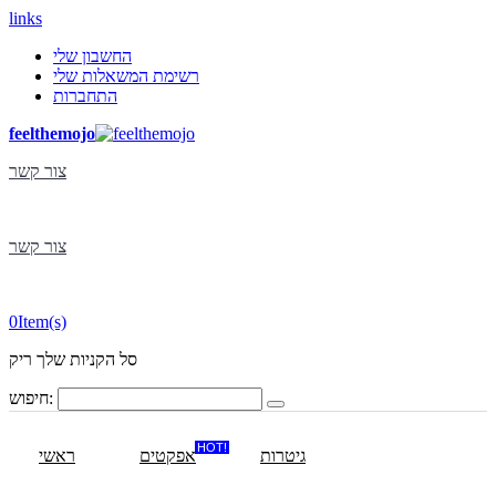
links
החשבון שלי
רשימת המשאלות שלי
התחברות
feelthemojo
צור קשר
צור קשר
0
Item(s)
סל הקניות שלך ריק
חיפוש:
HOT!
גיטרות
אפקטים
ראשי