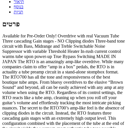
תיאור
בנוסף
תגיות
פרטים
Available for Pre-Order Only! Overdrive with real Vacuum Tube
Three cascading Gain stages - NO Clipping diodes Three-band tone
circuit with Bass, Midrange and Treble Switchable Noise
Suppressor with variable Threshold Heater In-rush current control
warms tube upon power-up True Bypass Switching MADE IN
JAPAN The RTO is an amazingly amp-like overdrive. While many
companies claim to offer “amp in a box” pedals, the RTO is in
actuality a tube preamp circuit in a stand-alone stompbox format.
The RTO700 has all the tone and responsiveness of the best
boutique tube amps. From bluesy overdrives to the elusive “Brown
Sound” and beyond, all can be easily achieved with any amp at any
volume when using the RTO. Regardless of its control settings, the
RTO reacts like a tube amp, cleaning up when you roll off your
guitar’s volume and effortlessly tracking the most intricate picking
nuances. The secret to the RTO700’s amp-like feel is the absence of
clipping diodes in the circuit. Instead, the RTO features three
cascading gain stages with an extremely high output level. This
configuration combined with the placement of the tube at the end of