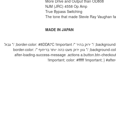
More Drive and Output than OD808
NJM (JRC) 4558 Op Amp
True Bypass Switching
The tone that made Stevie Ray Vaughan 
MADE IN JAPAN
/* Custom CSS for Add to Cart Popup - Checkout Button */ #after-loading-success-message .button.btn-checkout { background-color: #8DDA7C !important; /* ירוק בהיר */ border-color: #8DDA7C !important; /* גבול
בצבע תואם */ color: #ffffff !important; /* צבע טקסט לבן */ } #after-loading-success-message .button.btn-checkout:hover { background-color: #79C06D !important; /* גוון ירוק מעט כהה יותר בריחוף */ border-color:
BUTTON): */ #after-loading-success-message .actions a.button.btn-checkout { background-color: 
!important; color: #ffffff !important; } 