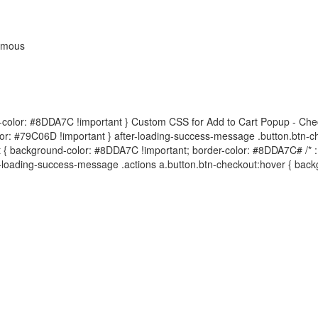
famous
#79C06D !important; } /* אם הכפתור הוא קישור (A) ולא כפתור (#8DDA7C !important; border-color: #8DDA7C
#after-loading-success-message .actions a.button.btn-checkout:hover { b