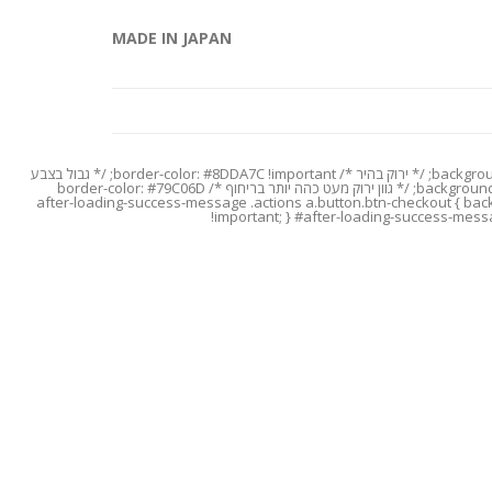
MADE IN JAPAN
/* Custom CSS for Add to Cart Popup - Checkout Button */ #after-loading-success-message .button.btn-checkout { background-color: #8DDA7C !important; /* ירוק בהיר */ border-color: #8DDA7C !important; /* גבול בצבע
תואם */ color: #ffffff !important; /* צבע טקסט לבן */ } #after-loading-success-message .button.btn-checkout:hover { background-color: #79C06D !important; /* גוון ירוק מעט כהה יותר בריחוף */ border-color: #79C06D
BUTTON): */ #after-loading-success-message .actions a.button.btn-checkout { background-color: #8D
!important; } #after-loading-success-mess