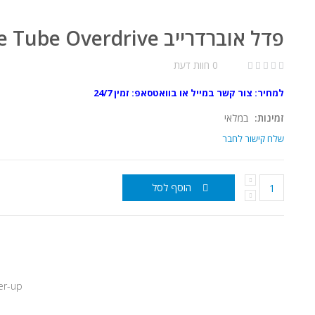
פדל אוברדרייב Maxon TOD-9 True Tube Overdrive
0 חוות דעת
למחיר: צור קשר במייל או בוואטסאפ: זמין 24/7
זמינות:
במלאי
שלח קישור לחבר
הוסף לסל
er-up