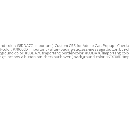
 } /* אם הכפתור הוא קישור (A) ולא כפתור (DA7C !important; border-color: #8DDA7C !important; color: #ffffff
age .actions a.button.btn-checkout:hover { background-color: #79C06D !impo