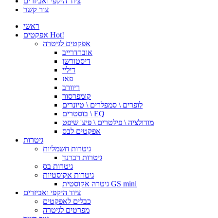
ציוד היקפי ואביזרים
צור קשר
ראשי
Hot!
אפקטים
אפקטים לגיטרה
אוברדרייב
דיסטורשן
דיליי
פאז
ריוורב
קומפרסור
לופרים \ סמפלרים \ טיונרים
בוסטרים \ EQ
מודולציה \ פילטרים \ פיצ' שיפט
אפקטים לבס
גיטרות
גיטרות חשמליות
גיטרות רברנד
גיטרות בס
גיטרות אקוסטיות
גיטרה אקוסטית GS mini
ציוד היקפי ואביזרים
כבלים לאפקטים
מפרטים לגיטרה