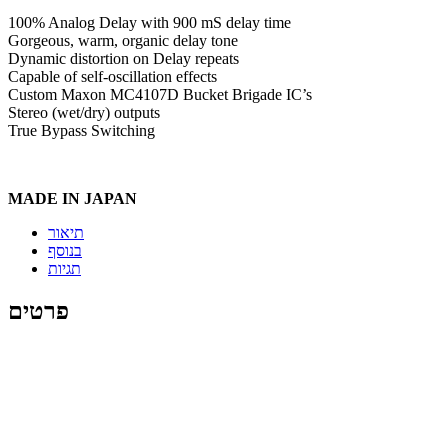
100% Analog Delay with 900 mS delay time
Gorgeous, warm, organic delay tone
Dynamic distortion on Delay repeats
Capable of self-oscillation effects
Custom Maxon MC4107D Bucket Brigade IC’s
Stereo (wet/dry) outputs
True Bypass Switching
MADE IN JAPAN
תיאור
בנוסף
תגיות
פרטים