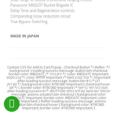
Panasonic MN3207 Bucket Brigade IC
Delay Time and Regeneration controls
Companding noise reduction circuit
True Bypass Switching
MADE IN JAPAN
/* Custom CSS for Add to Cart Popup - Checkout Button */ #after-
loading-success-message .button.btn-checkout { background-
color: #8DDA7C !important; /* ירוק בהיר */ border-color: #8DDA7C
!important; /* גבול בצבע תואם */ color: #ffffff !important; /* צבע טקסט
לבן */ } #after-loading-success-message .button.btn-
checkout:hover { background-color: #79C06D !important; /* גוון ירוק
מעט כהה יותר בריחוף */ border-color: #79C06D !important; } /* אם
הכפתור הוא קישור (A) ולא כפתור (BUTTON): */ #after-loading-success-
message .actions a.button.btn-checkout { background-color:
#8DDA7C !important; border-color: #8DDA7C !important; color:
#ffffff !important; } #after-loading-success-message .actions
a.button.btn-checkout:hover { background-color: #79C06D
!important; border-color: #79C06D !important; }