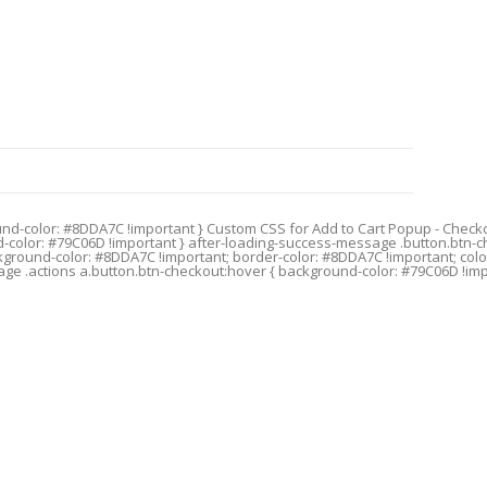
 } /* אם הכפתור הוא קישור (A) ולא כפתור (DA7C !important; border-color: #8DDA7C !important; color: #ffffff
age .actions a.button.btn-checkout:hover { background-color: #79C06D !impo