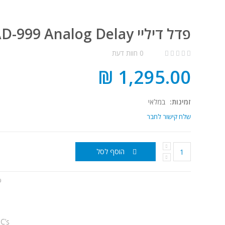
פדל דיליי Maxon AD-999 Analog Delay
0 חוות דעת
1,295.00 ₪
זמינות:
במלאי
שלח קישור לחבר
הוסף לסל
time
C’s