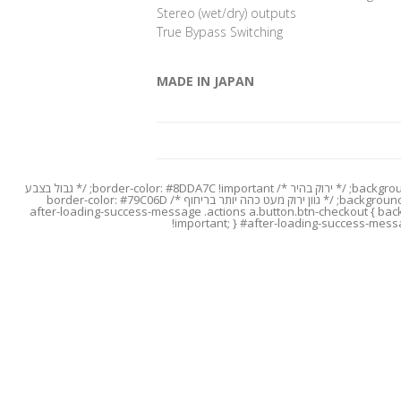
Stereo (wet/dry) outputs
True Bypass Switching
MADE IN JAPAN
/* Custom CSS for Add to Cart Popup - Checkout Button */ #after-loading-success-message .button.btn-checkout { background-color: #8DDA7C !important; /* ירוק בהיר */ border-color: #8DDA7C !important; /* גבול בצבע
תואם */ color: #ffffff !important; /* צבע טקסט לבן */ } #after-loading-success-message .button.btn-checkout:hover { background-color: #79C06D !important; /* גוון ירוק מעט כהה יותר בריחוף */ border-color: #79C06D
BUTTON): */ #after-loading-success-message .actions a.button.btn-checkout { background-color: #8D
!important; } #after-loading-success-mess